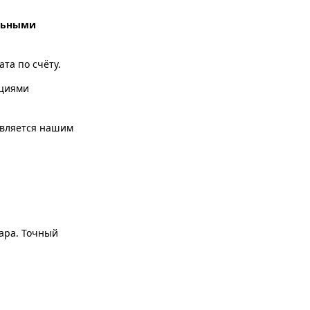
льными
та по счёту.
ациями
твляется нашим
вара. Точный