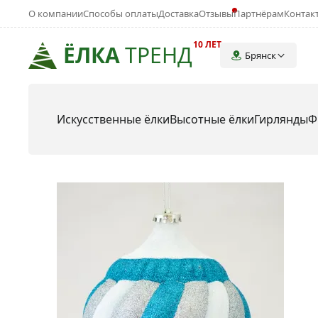
О компании
Способы оплаты
Доставка
Отзывы
Партнёрам
Контак
10 ЛЕТ
ЁЛКА
ТРЕНД
Брянск
Искусственные ёлки
Высотные ёлки
Гирлянды
Ф