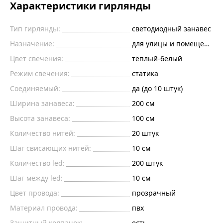
Характеристики гирлянды
Тип гирлянды:
светодиодный занавес
Назначение:
для улицы и помещений
Цвет свечения:
тёплый-белый
Режим свечения:
статика
Соединяемый:
да (до 10 штук)
Ширина занавеса:
200
см
Высота занавеса:
100
см
Количество нитей:
20
штук
Шаг свисающих нитей:
10
см
Количество led:
200
штук
Шаг между led:
10
см
Цвет провода:
прозрачный
Материал провода:
пвх
Защитный колпачок:
есть