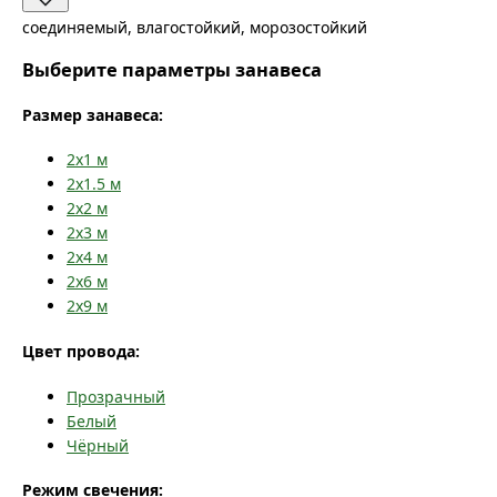
соединяемый, влагостойкий, морозостойкий
Выберите параметры занавеса
Размер занавеса:
2x1
м
2x1.5
м
2x2
м
2x3
м
2x4
м
2x6
м
2x9
м
Цвет провода:
Прозрачный
Белый
Чёрный
Режим свечения: