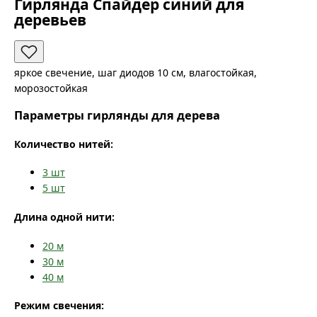
Гирлянда Спайдер синий для
деревьев
яркое свечение, шаг диодов 10 см, влагостойкая,
морозостойкая
Параметры гирлянды для дерева
Количество нитей:
3
шт
5
шт
Длина одной нити:
20
м
30
м
40
м
Режим свечения: