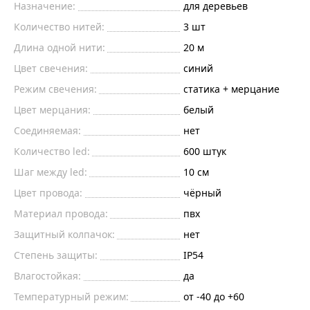
Назначение:
для деревьев
Количество нитей:
3
шт
Длина одной нити:
20
м
Цвет свечения:
синий
Режим свечения:
статика + мерцание
Цвет мерцания:
белый
Соединяемая:
нет
Количество led:
600
штук
Шаг между led:
10
см
Цвет провода:
чёрный
Материал провода:
пвх
Защитный колпачок:
нет
Степень защиты:
IP54
Влагостойкая:
да
Температурный режим:
от -40 до +60