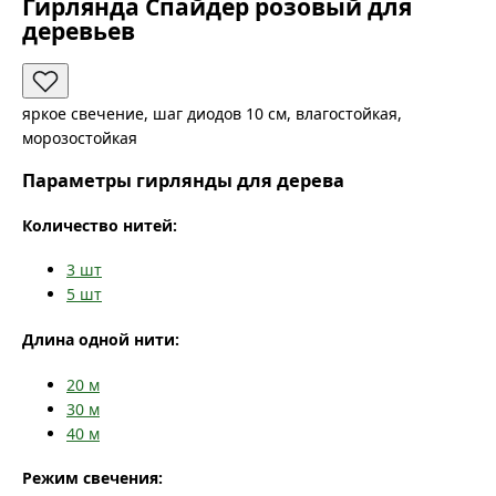
Гирлянда Спайдер розовый для
деревьев
яркое свечение, шаг диодов 10 см, влагостойкая,
морозостойкая
Параметры гирлянды для дерева
Количество нитей:
3
шт
5
шт
Длина одной нити:
20
м
30
м
40
м
Режим свечения: