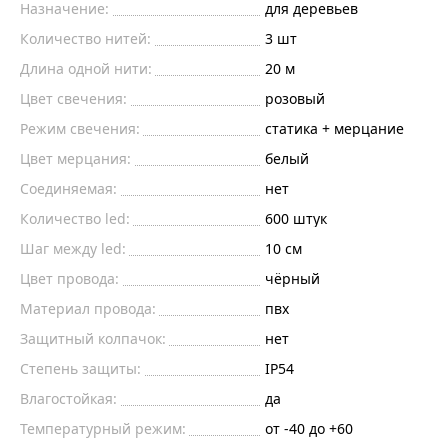
Назначение:
для деревьев
Количество нитей:
3
шт
Длина одной нити:
20
м
Цвет свечения:
розовый
Режим свечения:
статика + мерцание
Цвет мерцания:
белый
Соединяемая:
нет
Количество led:
600
штук
Шаг между led:
10
см
Цвет провода:
чёрный
Материал провода:
пвх
Защитный колпачок:
нет
Степень защиты:
IP54
Влагостойкая:
да
Температурный режим:
от -40 до +60