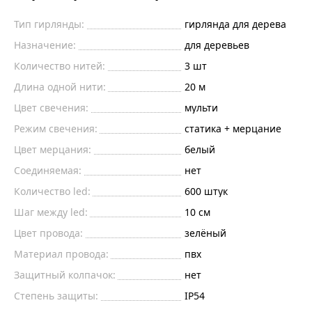
Тип гирлянды:
гирлянда для дерева
Назначение:
для деревьев
Количество нитей:
3
шт
Длина одной нити:
20
м
Цвет свечения:
мульти
Режим свечения:
статика + мерцание
Цвет мерцания:
белый
Соединяемая:
нет
Количество led:
600
штук
Шаг между led:
10
см
Цвет провода:
зелёный
Материал провода:
пвх
Защитный колпачок:
нет
Степень защиты:
IP54