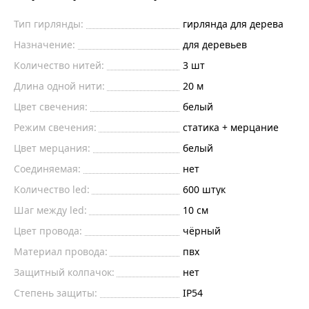
Тип гирлянды:
гирлянда для дерева
Назначение:
для деревьев
Количество нитей:
3
шт
Длина одной нити:
20
м
Цвет свечения:
белый
Режим свечения:
статика + мерцание
Цвет мерцания:
белый
Соединяемая:
нет
Количество led:
600
штук
Шаг между led:
10
см
Цвет провода:
чёрный
Материал провода:
пвх
Защитный колпачок:
нет
Степень защиты:
IP54