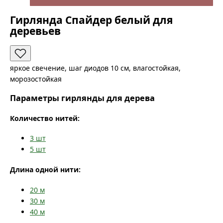
Гирлянда Спайдер белый для
деревьев
яркое свечение, шаг диодов 10 см, влагостойкая,
морозостойкая
Параметры гирлянды для дерева
Количество нитей:
3
шт
5
шт
Длина одной нити:
20
м
30
м
40
м