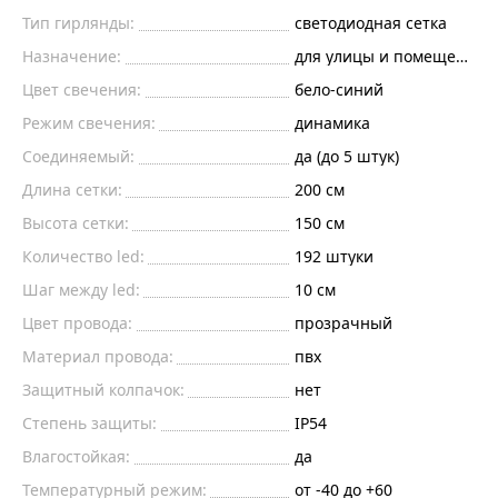
Тип гирлянды:
светодиодная сетка
Назначение:
для улицы и помещений
Цвет свечения:
бело-синий
Режим свечения:
динамика
Соединяемый:
да (до 5 штук)
Длина сетки:
200
см
Высота сетки:
150
см
Количество led:
192
штуки
Шаг между led:
10
см
Цвет провода:
прозрачный
Материал провода:
пвх
Защитный колпачок:
нет
Степень защиты:
IP54
Влагостойкая:
да
Температурный режим:
от -40 до +60