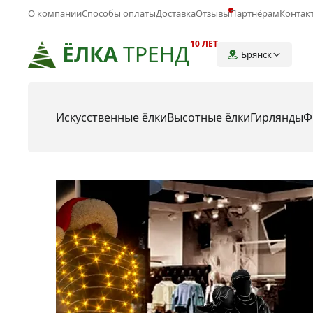
О компании
Способы оплаты
Доставка
Отзывы
Партнёрам
Контак
10 ЛЕТ
ЁЛКА
ТРЕНД
Брянск
Искусственные ёлки
Высотные ёлки
Гирлянды
Ф