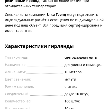
резиновый провод
, так как он более гибкий при
отрицательных температурах.
Специалисты компании
Ёлка Тренд
могут подготовить
индивидуальные расчёты освещения по индивидуальной
цене под ваш объект. Вся продукция сертифицирована и
имеет гарантию.
Характеристики гирлянды
Тип гирлянды:
светодиодная нить
Назначение:
для улицы и помещений
Длина нити:
10
метров
Цвет свечения:
мульти
Режим свечения:
статика
Соединяемый:
да (до 10 штук)
Количество led:
100
штук
Шаг между led:
10
см