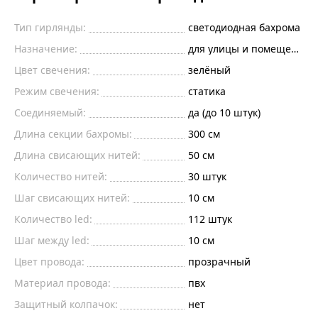
Тип гирлянды:
светодиодная бахрома
Назначение:
для улицы и помещений
Цвет свечения:
зелёный
Режим свечения:
статика
Соединяемый:
да (до 10 штук)
Длина секции бахромы:
300 см
Длина свисающих нитей:
50 см
Количество нитей:
30 штук
Шаг свисающих нитей:
10 см
Количество led:
112 штук
Шаг между led:
10 см
Цвет провода:
прозрачный
Материал провода:
пвх
Защитный колпачок:
нет