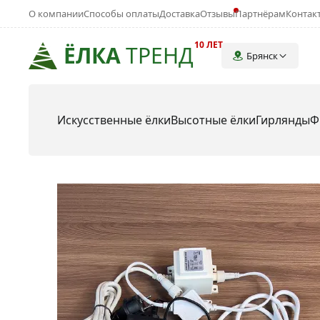
О компании
Способы оплаты
Доставка
Отзывы
Партнёрам
Контак
10 ЛЕТ
ЁЛКА
ТРЕНД
Брянск
Искусственные ёлки
Высотные ёлки
Гирлянды
Ф