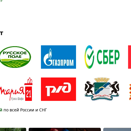
49
т
й
по всей России и СНГ