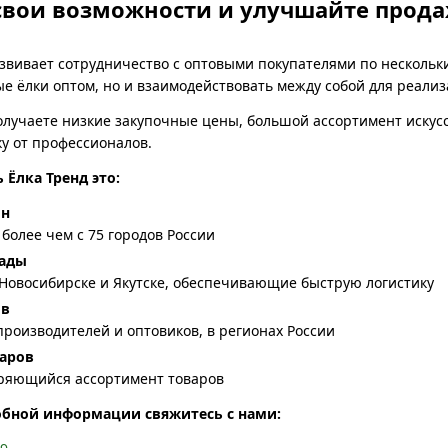
свои возможности и улучшайте прода
 развивает сотрудничество с оптовыми покупателями по несколь
е ёлки оптом, но и взаимодействовать между собой для реализа
олучаете низкие закупочные цены, большой ассортимент искусс
у от профессионалов.
 Ёлка Тренд это:
ин
более чем с 75 городов России
лады
 Новосибирске и Якутске, обеспечивающие быструю логистику
ов
производителей и оптовиков, в регионах России
аров
ряющийся ассортимент товаров
обной информации свяжитесь с нами: