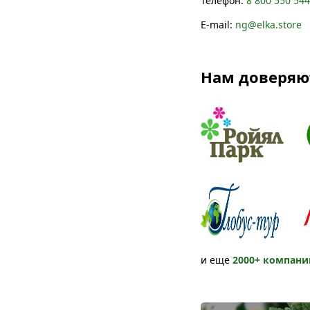
Телефон:
8 800 550 54
E-mail:
ng@elka.store
Нам доверяю
и еще
2000+ компани