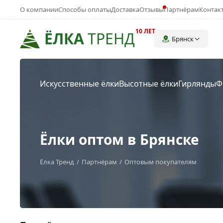
О компании
Способы оплаты
Доставка
Отзывы
Партнёрам
Контак
10 ЛЕТ
ЁЛКА
ТРЕНД
Брянск
Искусственные ёлки
Высотные ёлки
Гирлянды
Ф
Ёлки оптом в Брянске
Ёлка Тренд
Партнёрам
Оптовым покупателям