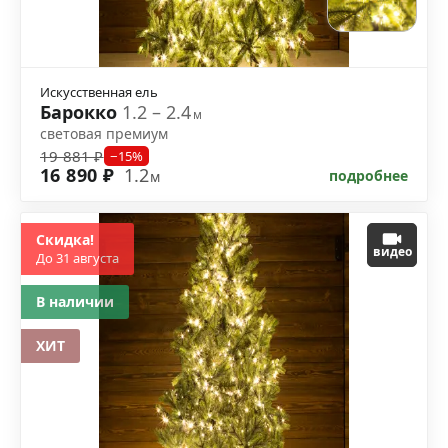
Искусственная ель
Барокко
1.2 – 2.4
м
световая премиум
19 881 ₽
−15%
16 890 ₽
1.2
подробнее
м
Скидка!
видео
До 31 августа
В наличии
ХИТ