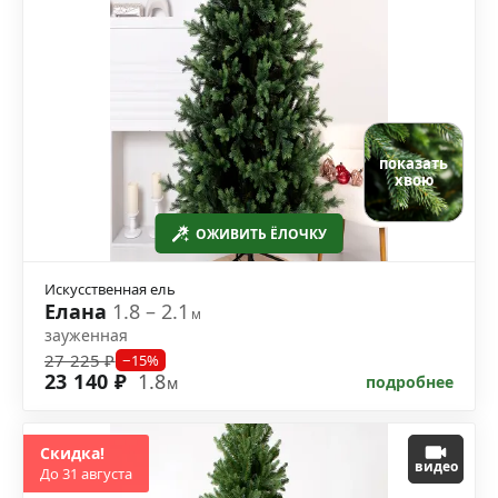
показать
хвою
ОЖИВИТЬ ЁЛОЧКУ
Искусственная ель
Елана
1.8 – 2.1
м
зауженная
27 225 ₽
−15%
23 140 ₽
1.8
подробнее
м
Скидка!
видео
До 31 августа