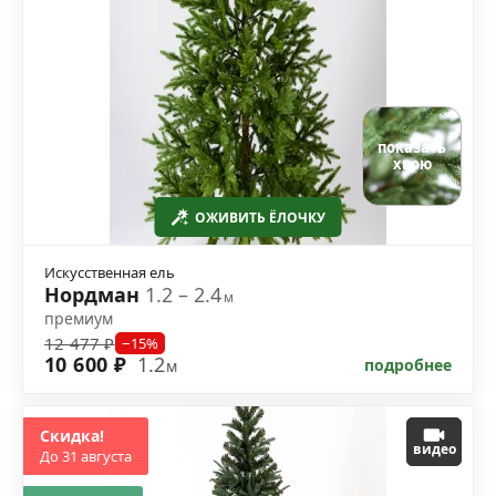
показать
хвою
ОЖИВИТЬ ЁЛОЧКУ
Искусственная ель
Нордман
1.2 – 2.4
м
премиум
12 477 ₽
−15%
10 600 ₽
1.2
подробнее
м
Скидка!
видео
До 31 августа