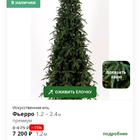
В наличии
показать
хвою
ОЖИВИТЬ ЁЛОЧКУ
Искусственная ель
Фьерро
1.2 – 2.4
м
премиум
8 475 ₽
−15%
7 200 ₽
1.2
подробнее
м