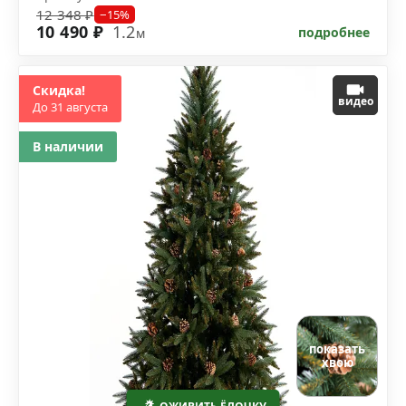
12 348 ₽
−15%
10 490 ₽
1.2
подробнее
м
Скидка!
видео
До 31 августа
В наличии
показать
хвою