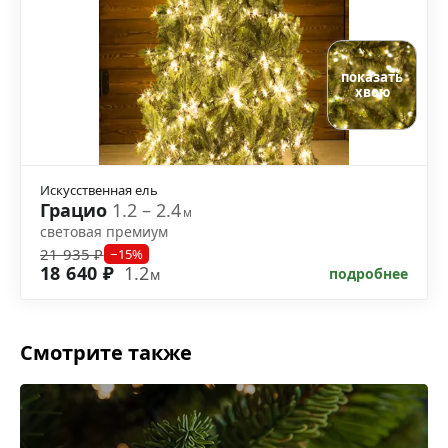
показать
хвою
Искусственная ель
Грацио
1.2 – 2.4
м
световая премиум
21 935 ₽
−15%
18 640 ₽
1.2
подробнее
м
Смотрите также