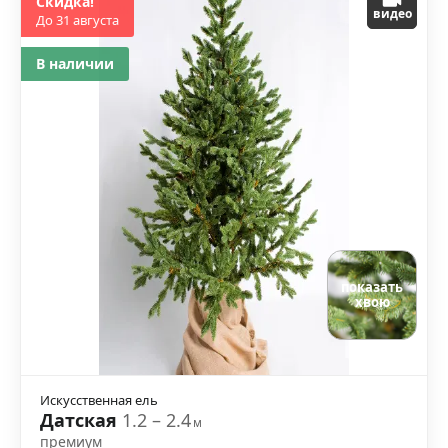
Скидка!
видео
До 31 августа
В наличии
показать
хвою
Искусственная ель
Датская
1.2 – 2.4
м
премиум