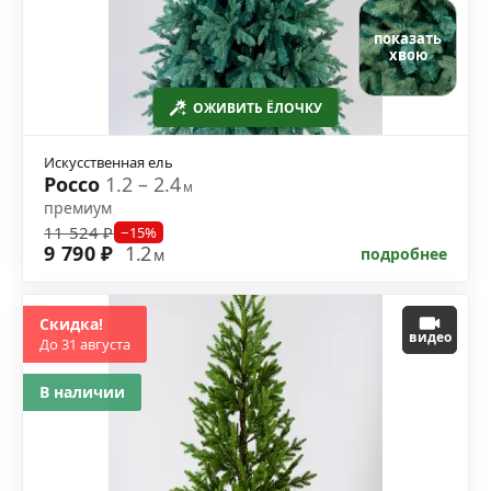
показать
хвою
ОЖИВИТЬ ЁЛОЧКУ
Искусственная ель
Россо
1.2 – 2.4
м
премиум
11 524 ₽
−15%
9 790 ₽
1.2
подробнее
м
Скидка!
видео
До 31 августа
В наличии