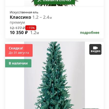
ОЖИВИТЬ ЁЛОЧКУ
Искусственная ель
Классико
1.2 – 2.4
м
премиум
12 177 ₽
−15%
10 350 ₽
1.2
подробнее
м
Скидка!
видео
До 31 августа
В наличии