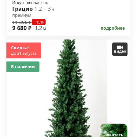
Искусственная ель
Грацио
1.2 – 3
м
премиум
11 396 ₽
−15%
9 680 ₽
1.2
подробнее
м
Скидка!
видео
До 31 августа
В наличии
показать