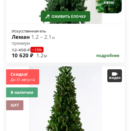
хвою
ОЖИВИТЬ ЁЛОЧКУ
Искусственная ель
Леман
1.2 – 2.1
м
премиум
12 498 ₽
−15%
10 620 ₽
1.2
подробнее
м
Скидка!
видео
До 31 августа
В наличии
ХИТ