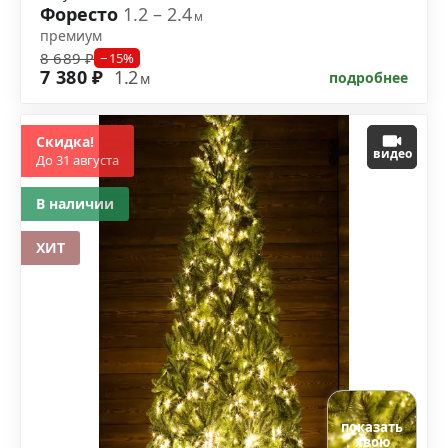
Форесто
1.2 – 2.4
м
премиум
8 689 ₽
−15%
7 380 ₽
1.2
подробнее
м
Скидка!
видео
До 31 августа
В наличии
ХИТ
показать
хвою