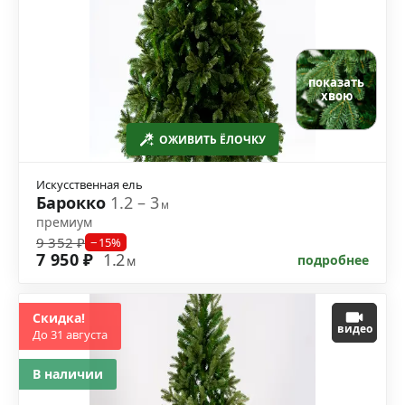
показать
хвою
ОЖИВИТЬ ЁЛОЧКУ
Искусственная ель
Барокко
1.2 – 3
м
премиум
9 352 ₽
−15%
7 950 ₽
1.2
подробнее
м
Скидка!
видео
До 31 августа
В наличии