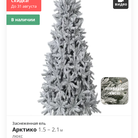
Скидка!
видео
До 31 августа
В наличии
показать
хвою
Заснеженная ель
Арктико
1.5 – 2.1
м
люкс