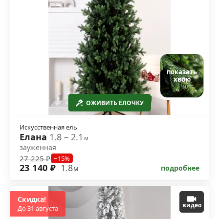
показать
хвою
ОЖИВИТЬ ЁЛОЧКУ
Искусственная ель
Елана
1.8 – 2.1
м
зауженная
27 225 ₽
−15%
23 140 ₽
1.8
подробнее
м
Скидка!
видео
До 31 августа