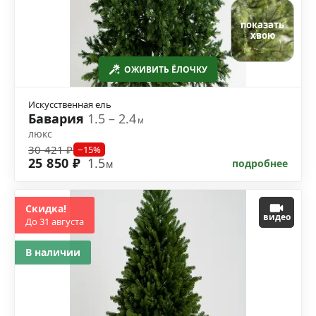
показать
хвою
ОЖИВИТЬ ЁЛОЧКУ
Искусственная ель
Бавария
1.5 – 2.4
м
люкс
30 421 ₽
−15%
25 850 ₽
1.5
подробнее
м
Скидка!
видео
До 31 августа
В наличии