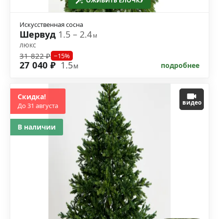
ОЖИВИТЬ ЁЛОЧКУ
Искусственная сосна
Шервуд
1.5 – 2.4
м
люкс
31 822 ₽
−15%
27 040 ₽
1.5
подробнее
м
Скидка!
видео
До 31 августа
В наличии