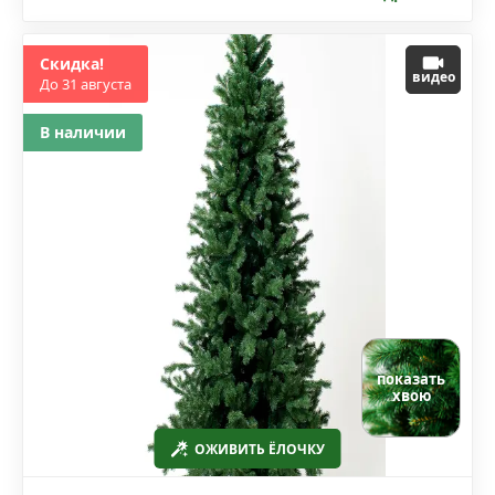
Скидка!
видео
До 31 августа
В наличии
показать
хвою
ОЖИВИТЬ ЁЛОЧКУ