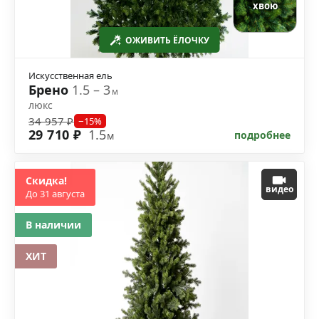
хвою
ОЖИВИТЬ ЁЛОЧКУ
Искусственная ель
Брено
1.5 – 3
м
люкс
34 957 ₽
−15%
29 710 ₽
1.5
подробнее
м
Скидка!
видео
До 31 августа
В наличии
ХИТ