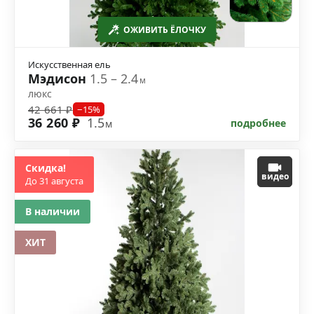
ОЖИВИТЬ ЁЛОЧКУ
Искусственная ель
Мэдисон
1.5 – 2.4
м
люкс
42 661 ₽
−15%
36 260 ₽
1.5
подробнее
м
Скидка!
видео
До 31 августа
В наличии
ХИТ