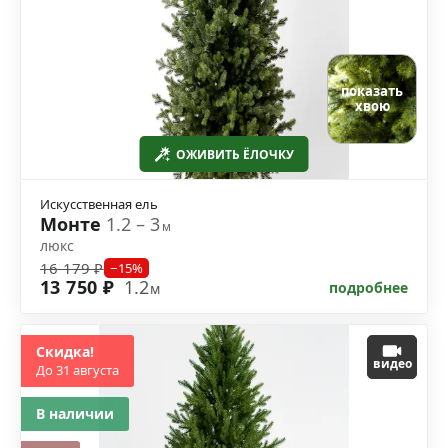
показать
хвою
ОЖИВИТЬ ЁЛОЧКУ
Искусственная ель
Монте
1.2 – 3
м
люкс
16 179 ₽
−15%
13 750 ₽
1.2
подробнее
м
Скидка!
видео
До 31 августа
В наличии