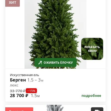
ХИТ
показать
хвою
ОЖИВИТЬ ЁЛОЧКУ
Искусственная ель
Берген
1.5 – 3
м
люкс
33 770 ₽
−15%
28 700 ₽
1.5
подробнее
м