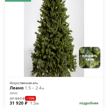
показать
хвою
Искусственная ель
Леано
1.5 – 2.4
м
люкс
37 557 ₽
−15%
31 920 ₽
1.5
подробнее
м