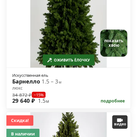
показать
хвою
ОЖИВИТЬ ЁЛОЧКУ
Искусственная ель
Барнелло
1.5 – 3
м
люкс
34 872 ₽
−15%
29 640 ₽
1.5
подробнее
м
Скидка!
видео
В наличии