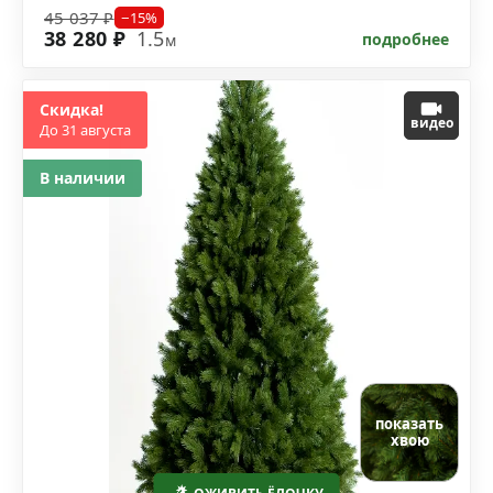
45 037 ₽
−15%
38 280 ₽
1.5
подробнее
м
Скидка!
видео
До 31 августа
В наличии
показать
хвою