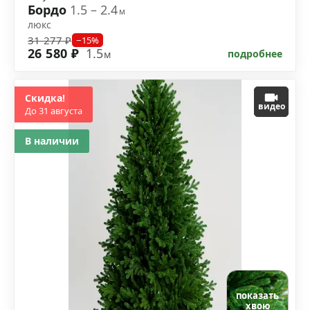
Бордо
1.5 – 2.4
м
люкс
31 277 ₽
−15%
26 580 ₽
1.5
подробнее
м
Скидка!
видео
До 31 августа
В наличии
показать
хвою