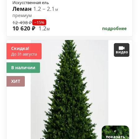
Искусственная ель
Леман
1.2 – 2.1
м
премиум
12 498 ₽
−15%
10 620 ₽
1.2
подробнее
м
Скидка!
видео
До 31 августа
В наличии
ХИТ
показать