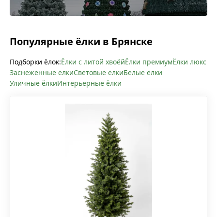
Популярные ёлки в Брянске
Подборки ёлок:
Ёлки с литой хвоёй
Ёлки премиум
Ёлки люкс
Заснеженные ёлки
Световые ёлки
Белые ёлки
Уличные ёлки
Интерьерные ёлки