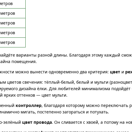
метров
 метров
 метров
 метров
 метров
найдёте варианты разной длины. Благодаря этому каждый смо
зайна помещения.
ажности можно вынести одновременно два критерия:
цвет
и
ре
ным цветов свечения: тёплый-белый, белый и мульти (разноцве
руемого дизайна ёлки. Для любителей минимализма подойдёт 
й ярких оттенков — цвет мульти.
роенный
контроллер
, благодаря которому можно переключать 
инамично мигать, постепенно загораться и потухать.
но-зелёный
цвет провода
. Он сливается с хвоей, а потому на н