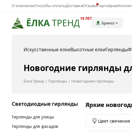
О компании
Способы оплаты
Доставка
Отзывы
Партнёрам
Контак
10 ЛЕТ
ЁЛКА
ТРЕНД
Брянск
Искусственные ёлки
Высотные ёлки
Гирлянды
Ф
Новогодние гирлянды дл
Ёлка Тренд
Гирлянды
Новогодние гирлянды
Светодиодные гирлянды
Яркие новогод
Гирлянды для улицы
Цвет свечения
Гирлянды для фасадов