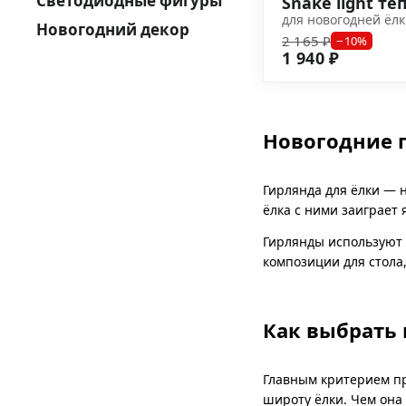
Светодиодные фигуры
Snake light тё
для новогодней ёл
Новогодний декор
2 165 ₽
−10%
1 940 ₽
Новогодние г
Гирлянда для ёлки — 
ёлка с ними заиграет 
Гирлянды используют 
композиции для стола,
Как выбрать
Главным критерием п
широту ёлки. Чем она