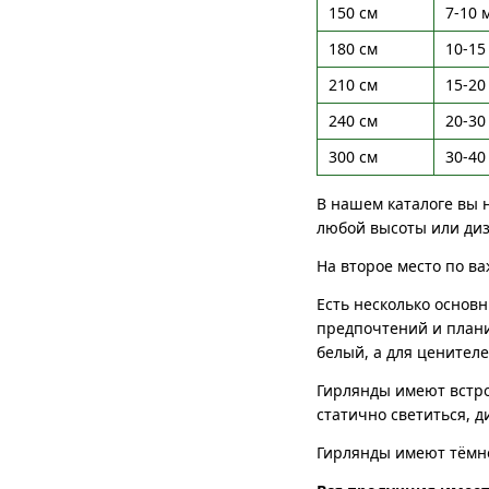
150 см
7-10 
180 см
10-15
210 см
15-20
240 см
20-30
300 см
30-40
В нашем каталоге вы 
любой высоты или ди
На второе место по в
Есть несколько основ
предпочтений и плани
белый, а для ценителе
Гирлянды имеют вст
статично светиться, д
Гирлянды имеют тём