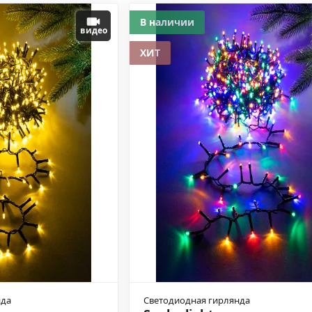
В наличии
видео
ХИТ
нда
Светодиодная гирлянда