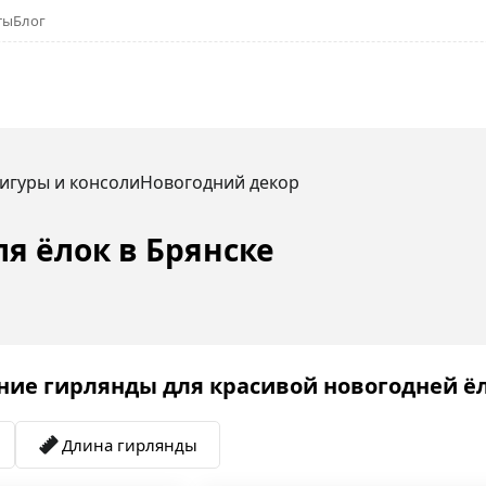
ты
Блог
игуры и консоли
Новогодний декор
я ёлок в Брянске
ние гирлянды для красивой новогодней ё
Длина гирлянды