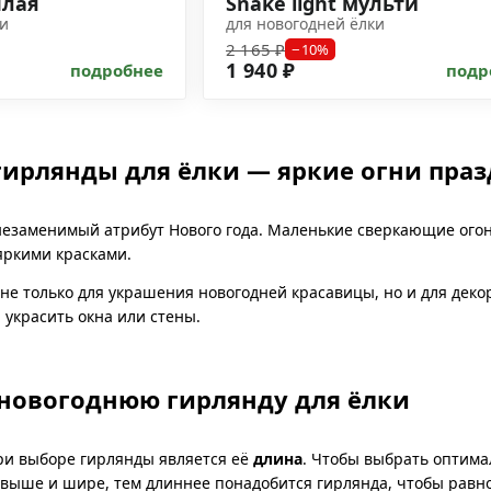
плая
Snake light мульти
ки
для новогодней ёлки
2 165 ₽
−10%
1 940 ₽
подробнее
подр
ирлянды для ёлки — яркие огни праз
незаменимый атрибут Нового года. Маленькие сверкающие ого
яркими красками.
не только для украшения новогодней красавицы, но и для деко
 украсить окна или стены.
 новогоднюю гирлянду для ёлки
ри выборе гирлянды является её
длина
. Чтобы выбрать оптима
 выше и шире, тем длиннее понадобится гирлянда, чтобы равн