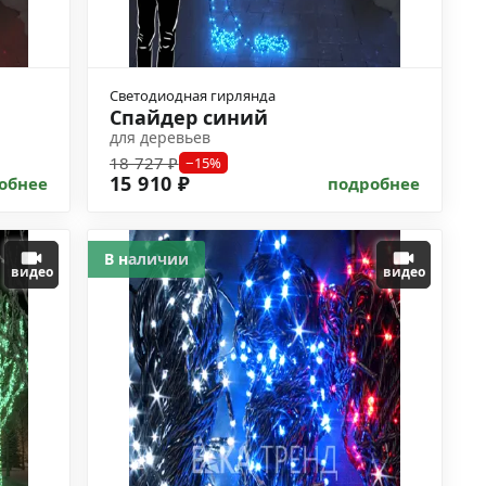
Светодиодная гирлянда
Спайдер синий
для деревьев
18 727 ₽
−15%
15 910 ₽
обнее
подробнее
В наличии
видео
видео