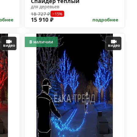
Спайдер тёплый
для деревьев
18 727 ₽
−15%
15 910 ₽
обнее
подробнее
В наличии
видео
видео