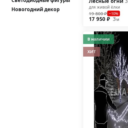
Светодиодные фигуры
Лесные огни
3
для живой ёлки
Новогодний декор
19 800 ₽
−10%
17 950 ₽
3
м
В наличии
ХИТ