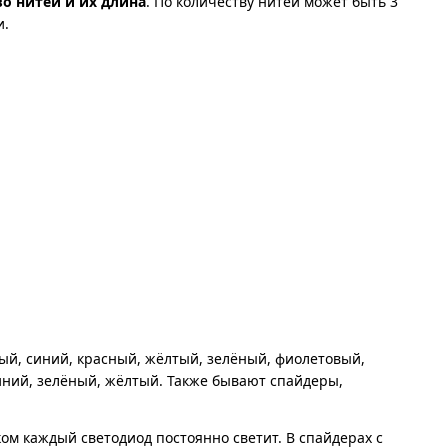
о нитей и их длина
. По количеству нитей может быть 3
и.
й, синий, красный, жёлтый, зелёный, фиолетовый,
иний, зелёный, жёлтый. Также бывают спайдеры,
ком каждый светодиод постоянно светит. В спайдерах с