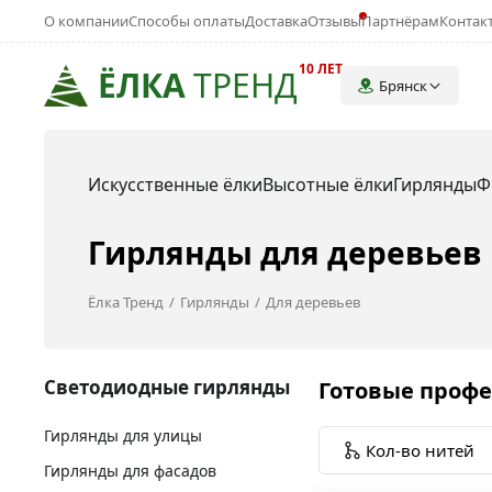
О компании
Способы оплаты
Доставка
Отзывы
Партнёрам
Контак
10 ЛЕТ
ЁЛКА
ТРЕНД
Брянск
Искусственные ёлки
Высотные ёлки
Гирлянды
Ф
Гирлянды для деревьев 
Ёлка Тренд
Гирлянды
Для деревьев
Светодиодные гирлянды
Готовые профе
Гирлянды для улицы
Кол-во нитей
Гирлянды для фасадов