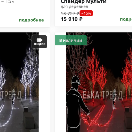
 – 15
Спайдер мульти
м
для деревьев
18 727 ₽
−15%
15 910 ₽
подр
подробнее
В наличии
видео