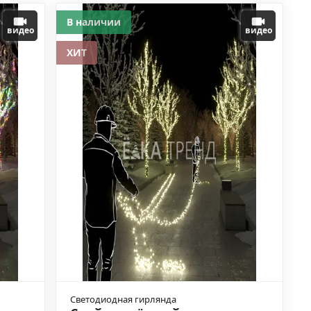
В наличии
видео
видео
ХИТ
Светодиодная гирлянда