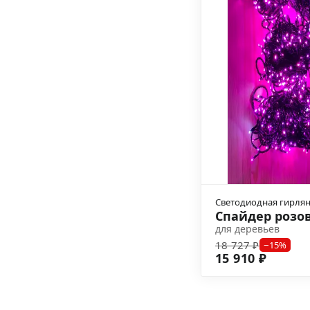
Светодиодная гирля
Спайдер розо
для деревьев
18 727 ₽
−15%
15 910 ₽