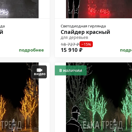
нда
Светодиодная гирлянда
й
Спайдер красный
для деревьев
18 727 ₽
−15%
15 910 ₽
подробнее
подр
В наличии
видео