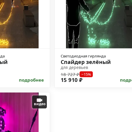
нда
Светодиодная гирлянда
тый
Спайдер зелёный
для деревьев
18 727 ₽
−15%
15 910 ₽
подробнее
подр
видео