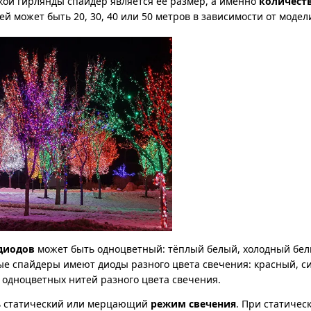
кой гирлянды спайдер является её размер, а именно
количеств
ей может быть 20, 30, 40 или 50 метров в зависимости от модел
одиодов
может быть одноцветный: тёплый белый, холодный белы
е спайдеры имеют диоды разного цвета свечения: красный, с
одноцветных нитей разного цвета свечения.
ь статический или мерцающий
режим свечения
. При статичес