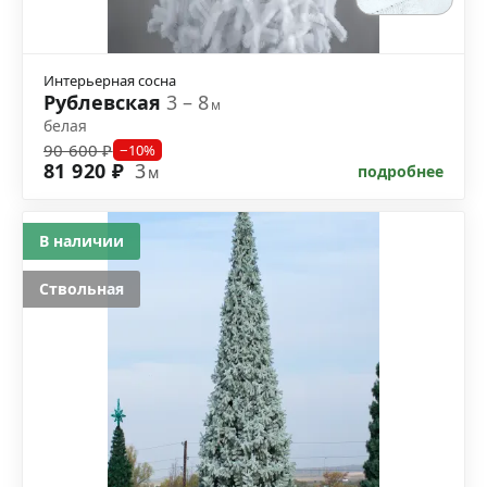
Интерьерная сосна
Рублевская
3 – 8
м
белая
90 600 ₽
−10%
81 920 ₽
3
подробнее
м
В наличии
Ствольная