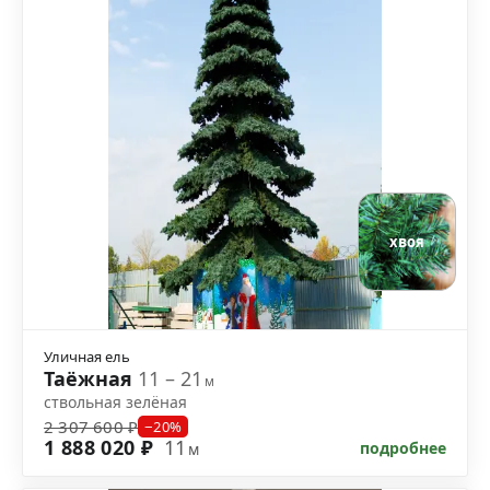
хвоя
Уличная ель
Таёжная
11 – 21
м
ствольная зелёная
2 307 600 ₽
−20%
1 888 020 ₽
11
подробнее
м