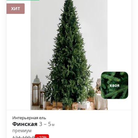
ХИТ
хвоя
Интерьерная ель
Финская
3 – 5
м
премиум
124 100 ₽
−10%