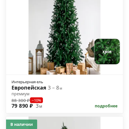
хвоя
Интерьерная ель
Европейская
3 – 8
м
премиум
88 300 ₽
−10%
79 890 ₽
3
подробнее
м
В наличии