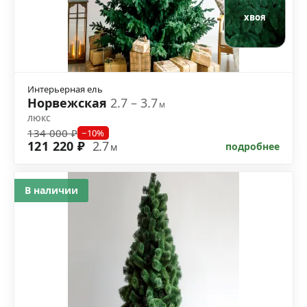
хвоя
Интерьерная ель
Норвежская
2.7 – 3.7
м
люкс
134 000 ₽
−10%
121 220 ₽
2.7
подробнее
м
В наличии