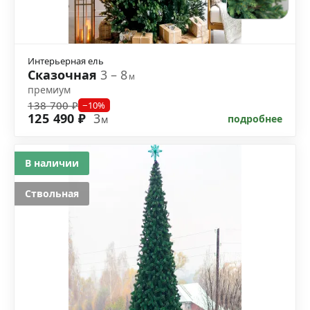
Интерьерная ель
Сказочная
3 – 8
м
премиум
138 700 ₽
−10%
125 490 ₽
3
подробнее
м
В наличии
Ствольная