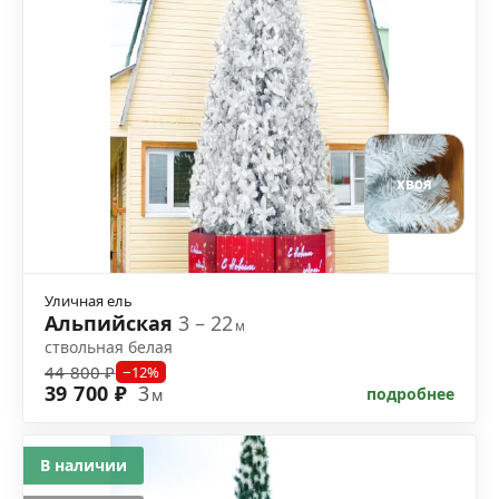
хвоя
Уличная ель
Альпийская
3 – 22
м
ствольная белая
44 800 ₽
−12%
39 700 ₽
3
подробнее
м
В наличии