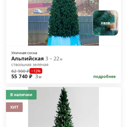
хвоя
Уличная сосна
Альпийская
3 – 22
м
ствольная зелёная
62 900 ₽
−12%
55 740 ₽
3
подробнее
м
В наличии
ХИТ