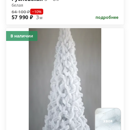
белая
64 100 ₽
−10%
57 990 ₽
3
подробнее
м
В наличии
хвоя