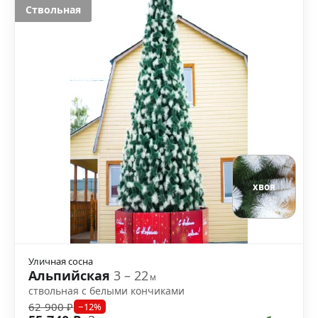
Ствольная
хвоя
Уличная сосна
Альпийская
3 – 22
м
ствольная с белыми кончиками
62 900 ₽
−12%