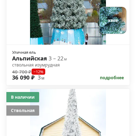
хвоя
Уличная ель
Альпийская
3 – 22
м
ствольная изумрудная
40 700 ₽
−12%
36 090 ₽
3
подробнее
м
В наличии
Ствольная