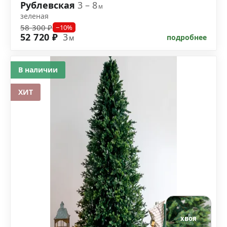
Рублевская
3 – 8
м
зеленая
58 300 ₽
−10%
52 720 ₽
3
подробнее
м
В наличии
ХИТ
хвоя