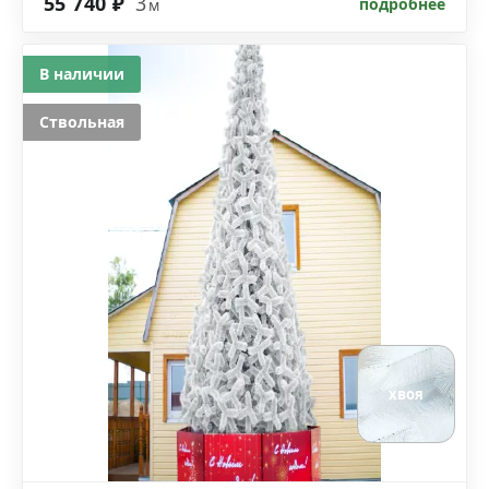
55 740 ₽
3
подробнее
м
В наличии
Ствольная
хвоя