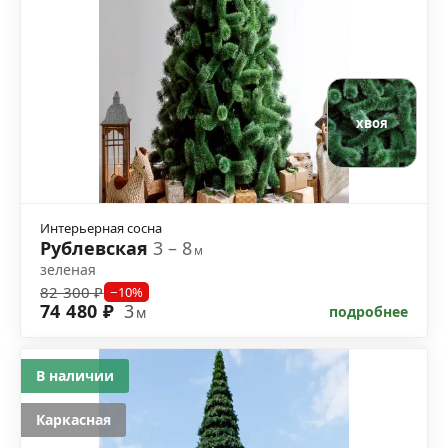
хвоя
Интерьерная сосна
Рублевская
3 – 8
м
зеленая
82 300 ₽
−10%
74 480 ₽
3
подробнее
м
В наличии
Каркасная