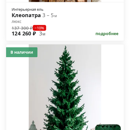
Интерьерная ель
Клеопатра
3 – 5
м
люкс
137 300 ₽
−10%
124 260 ₽
3
подробнее
м
В наличии