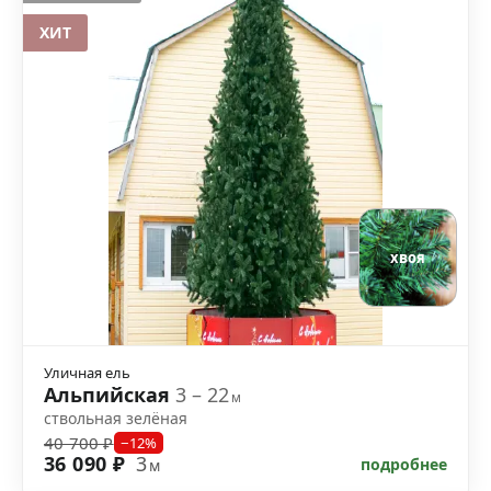
ХИТ
хвоя
Уличная ель
Альпийская
3 – 22
м
ствольная зелёная
40 700 ₽
−12%
36 090 ₽
3
подробнее
м