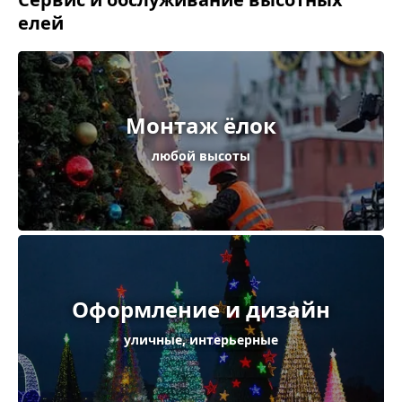
елей
Монтаж ёлок
любой высоты
Оформление и дизайн
уличные, интерьерные