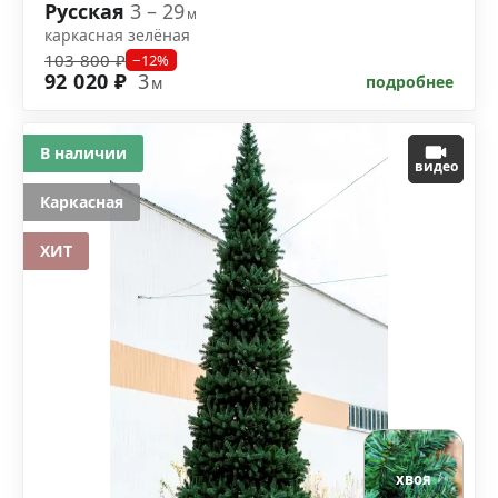
Русская
3 – 29
м
каркасная зелёная
103 800 ₽
−12%
92 020 ₽
3
подробнее
м
В наличии
видео
Каркасная
ХИТ
хвоя