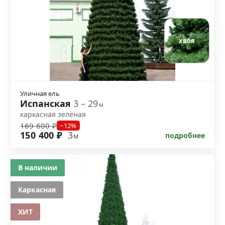
хвоя
Уличная ель
Испанская
3 – 29
м
каркасная зелёная
169 600 ₽
−12%
150 400 ₽
3
подробнее
м
В наличии
Каркасная
ХИТ