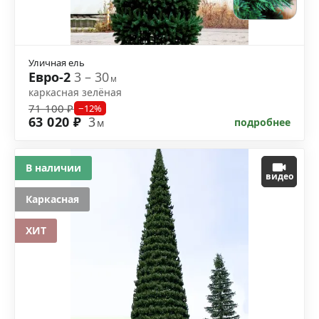
Уличная ель
Евро-2
3 – 30
м
каркасная зелёная
71 100 ₽
−12%
63 020 ₽
3
подробнее
м
В наличии
видео
Каркасная
ХИТ