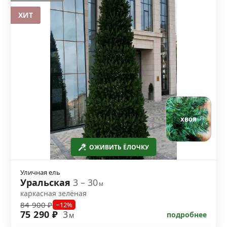
ХИТ
хвоя
ОЖИВИТЬ ЁЛОЧКУ
Уличная ель
Уральская
3 – 30
м
каркасная зелёная
84 900 ₽
−12%
75 290 ₽
3
подробнее
м