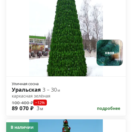
хвоя
Уличная сосна
Уральская
3 – 30
м
каркасная зелёная
100 400 ₽
−12%
89 070 ₽
3
подробнее
м
В наличии