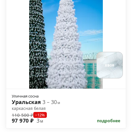
хвоя
Уличная сосна
Уральская
3 – 30
м
каркасная белая
110 500 ₽
−12%
97 970 ₽
3
подробнее
м