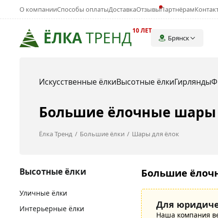
О компании
Способы оплаты
Доставка
Отзывы
Партнёрам
Контак
10 ЛЕТ
ЁЛКА
ТРЕНД
Брянск
Искусственные ёлки
Высотные ёлки
Гирлянды
Ф
Большие ёлочные шары 
Ёлка Тренд
Большие ёлки
Шары для ёлок
Высотные ёлки
Большие ёлочн
Уличные ёлки
Для юридиче
Интерьерные ёлки
Наша компания в