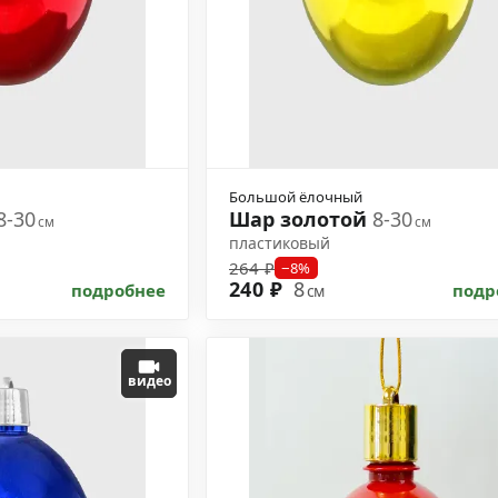
Большой ёлочный
8-30
Шар золотой
8-30
см
см
пластиковый
264 ₽
−8%
240 ₽
8
подробнее
подр
см
видео