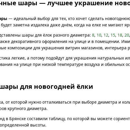
чные шары — лучшее украшение ново
ары
— идеальный выбор для тех, кто хочет сделать новогоднюю
будет заметна издалека даже днём, когда на елке не мигают яр
дставлены шары для ёлок разного диаметра:
8
,
10
,
12
,
15
,
18
,
20
также декоративного оформления на улице и в помещении. Ими 
ые композиции для украшения витрин магазинов, интерьера р
тика легкие, а потому подойдут для украшения натуральных или
ования на улице при низкой температуре воздуха и обильных ос
 шары для новогодней ёлки
ка, от которой нужно отталкиваться при выборе диаметра и ко
ов крупного диаметра.
нд в Брянске составили таблицу, по которой вы можете сориен
 определенной высоты.