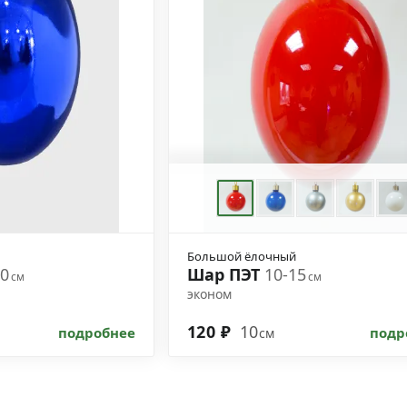
Большой ёлочный
30
Шар ПЭТ
10-15
см
см
эконом
120 ₽
10
подробнее
подр
см