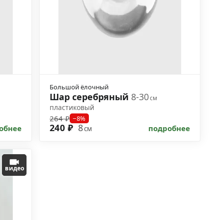
Большой ёлочный
Шар серебряный
8-30
см
пластиковый
264 ₽
−8%
240 ₽
8
обнее
подробнее
см
видео