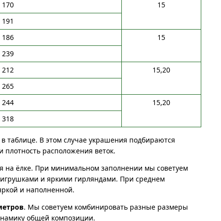
170
15
191
186
15
239
212
15,20
265
244
15,20
318
в таблице. В этом случае украшения подбираются
и плотность расположения веток.
ся на ёлке. При минимальном заполнении мы советуем
 игрушками и яркими гирляндами. При среднем
яркой и наполненной.
метров
. Мы советуем комбинировать разные размеры
динамику общей композиции.