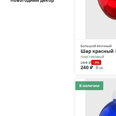
Новогодний декор
Большой ёлочный
Шар красный
пластиковый
264 ₽
−8%
240 ₽
8
см
В наличии